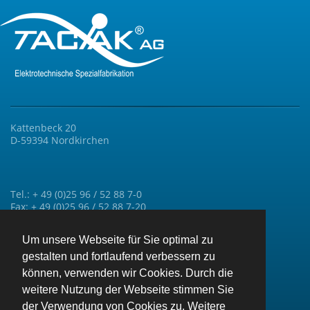
Kattenbeck 20
D-59394 Nordkirchen
Tel.: + 49 (0)25 96 / 52 88 7-0
Fax: + 49 (0)25 96 / 52 88 7-20
Um unsere Webseite für Sie optimal zu
gestalten und fortlaufend verbessern zu
können, verwenden wir Cookies. Durch die
info@taciak.de
weitere Nutzung der Webseite stimmen Sie
der Verwendung von Cookies zu. Weitere